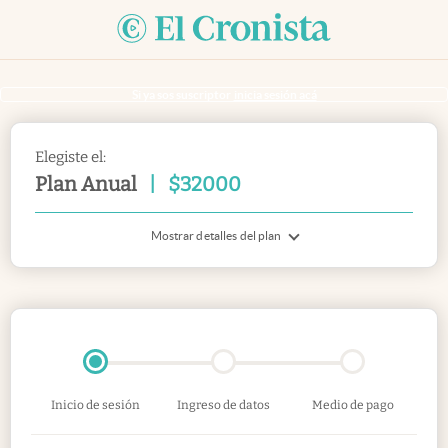
Si ya sos suscriptor
inicia sesión acá
Elegiste el:
Plan Anual
|
$
32000
Mostrar detalles del plan
Inicio de sesión
Ingreso de datos
Medio de pago