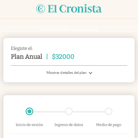
Si ya sos suscriptor
inicia sesión acá
Elegiste el:
Plan Anual
|
$
32000
Mostrar detalles del plan
Inicio de sesión
Ingreso de datos
Medio de pago