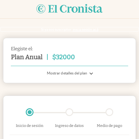
Si ya sos suscriptor
inicia sesión acá
Elegiste el:
Plan Anual
|
$
32000
Mostrar detalles del plan
Inicio de sesión
Ingreso de datos
Medio de pago