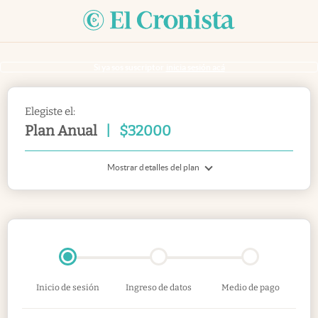
Si ya sos suscriptor
inicia sesión acá
Elegiste el:
Plan Anual
|
$
32000
Mostrar detalles del plan
Inicio de sesión
Ingreso de datos
Medio de pago