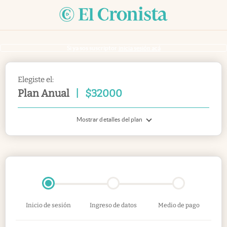
Si ya sos suscriptor
inicia sesión acá
Elegiste el:
Plan Anual
|
$
32000
Mostrar detalles del plan
Inicio de sesión
Ingreso de datos
Medio de pago