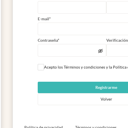
E-mail*
Contraseña*
Verificación
Acepto los Términos y condiciones y la Política
Registrarme
Volver
abre en nueva pestaña
abre e
Política de privacidad
Términos y condiciones