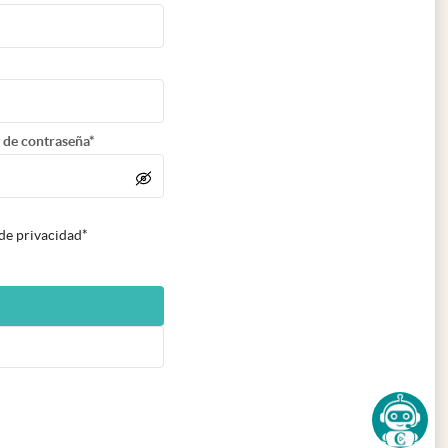
 de contraseña*
 de privacidad*
n nueva pestaña