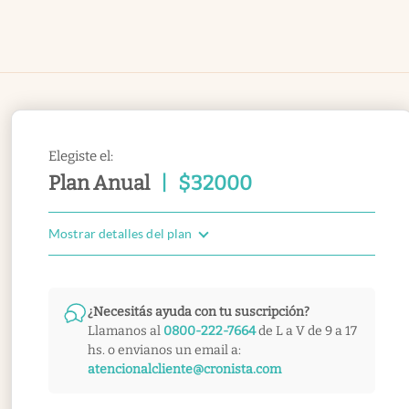
Elegiste el:
Plan Anual
|
$
32000
Mostrar detalles del plan
¿Necesitás ayuda con tu suscripción?
Llamanos al
0800-222-7664
de L a V de 9 a 17
hs. o envianos un email a:
atencionalcliente@cronista.com