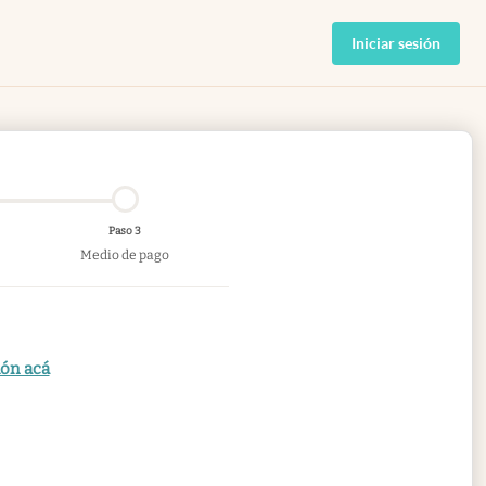
Iniciar sesión
Paso 3
Medio de pago
ión acá