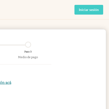
Iniciar sesión
Paso 3
Medio de pago
ión acá