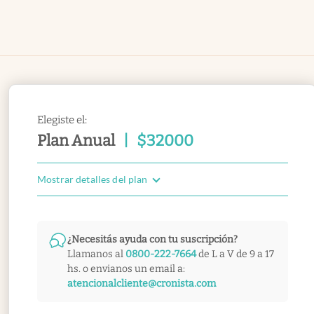
Elegiste el:
Plan Anual
|
$
32000
Mostrar detalles del plan
¿Necesitás ayuda con tu suscripción?
Llamanos al
0800-222-7664
de L a V de 9 a 17
hs. o envianos un email a:
atencionalcliente@cronista.com