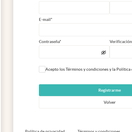
E-mail*
Contraseña*
Verificación
Acepto los Términos y condiciones y la Política
Registrarme
Volver
abre en nueva pestaña
abre e
Política de privacidad
Términos y condiciones