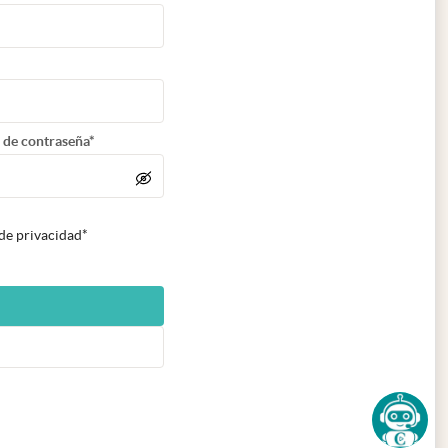
 de contraseña*
 de privacidad*
n nueva pestaña