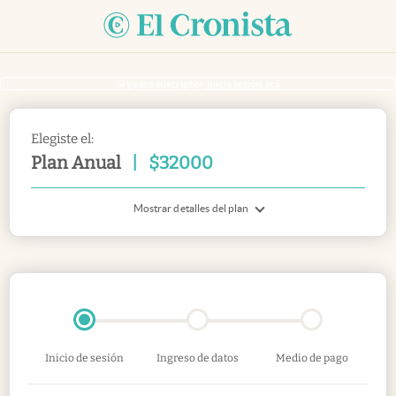
Si ya sos suscriptor
inicia sesión acá
Elegiste el:
Plan Anual
|
$
32000
Mostrar detalles del plan
Inicio de sesión
Ingreso de datos
Medio de pago