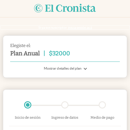
Si ya sos suscriptor
inicia sesión acá
Elegiste el:
Plan Anual
|
$
32000
Mostrar detalles del plan
Inicio de sesión
Ingreso de datos
Medio de pago