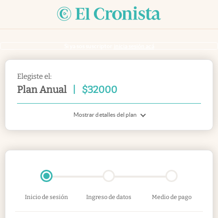
Si ya sos suscriptor
inicia sesión acá
Elegiste el:
Plan Anual
|
$
32000
Mostrar detalles del plan
Inicio de sesión
Ingreso de datos
Medio de pago