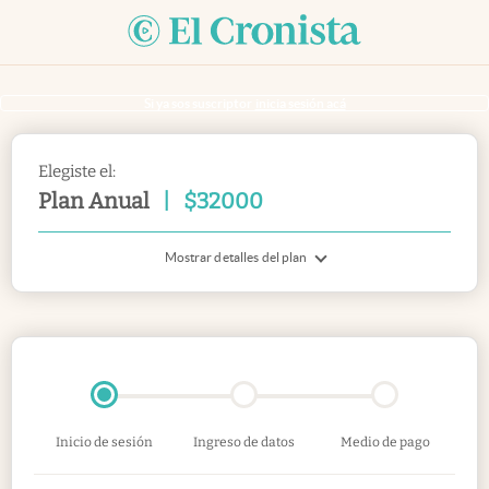
Si ya sos suscriptor
inicia sesión acá
Elegiste el:
Plan Anual
|
$
32000
Mostrar detalles del plan
Inicio de sesión
Ingreso de datos
Medio de pago