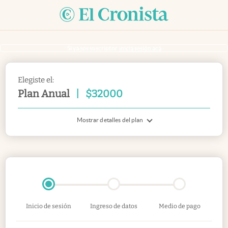
Si ya sos suscriptor
inicia sesión acá
Elegiste el:
Plan Anual
|
$
32000
Mostrar detalles del plan
Inicio de sesión
Ingreso de datos
Medio de pago