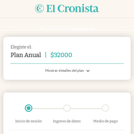
Si ya sos suscriptor
inicia sesión acá
Elegiste el:
Plan Anual
|
$
32000
Mostrar detalles del plan
Inicio de sesión
Ingreso de datos
Medio de pago