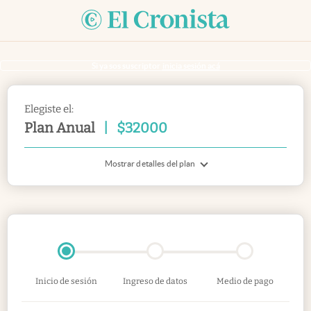
Si ya sos suscriptor
inicia sesión acá
Elegiste el:
Plan Anual
|
$
32000
Mostrar detalles del plan
Inicio de sesión
Ingreso de datos
Medio de pago