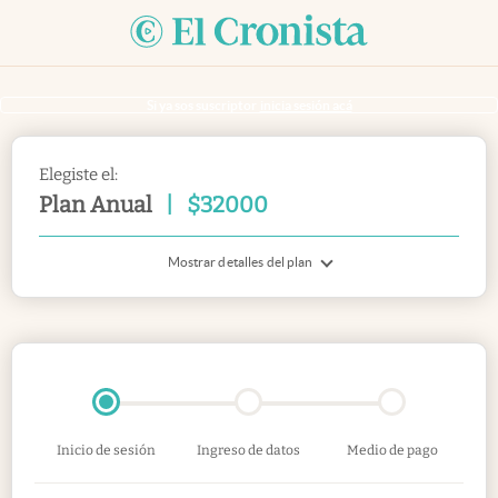
Si ya sos suscriptor
inicia sesión acá
Elegiste el:
Plan Anual
|
$
32000
Mostrar detalles del plan
Inicio de sesión
Ingreso de datos
Medio de pago