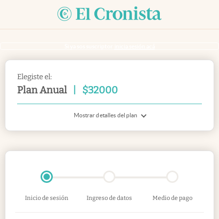
Si ya sos suscriptor
inicia sesión acá
Elegiste el:
Plan Anual
|
$
32000
Mostrar detalles del plan
Inicio de sesión
Ingreso de datos
Medio de pago