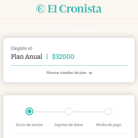
Si ya sos suscriptor
inicia sesión acá
Elegiste el:
Plan Anual
|
$
32000
Mostrar detalles del plan
Inicio de sesión
Ingreso de datos
Medio de pago