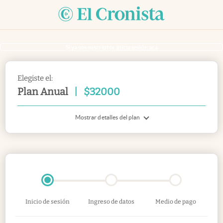
Si ya sos suscriptor
inicia sesión acá
Elegiste el:
Plan Anual
|
$
32000
Mostrar detalles del plan
Inicio de sesión
Ingreso de datos
Medio de pago