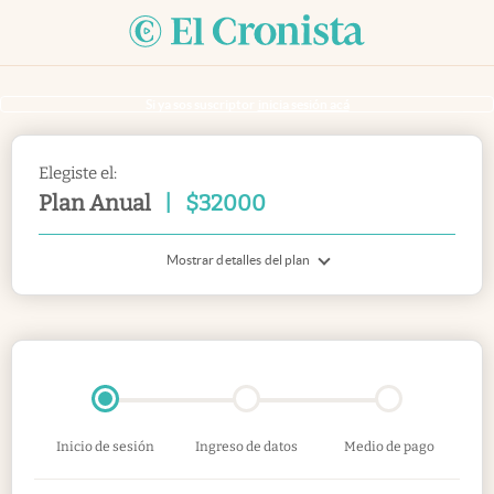
Si ya sos suscriptor
inicia sesión acá
Elegiste el:
Plan Anual
|
$
32000
Mostrar detalles del plan
Inicio de sesión
Ingreso de datos
Medio de pago