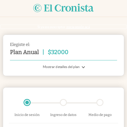
Si ya sos suscriptor
inicia sesión acá
Elegiste el:
Plan Anual
|
$
32000
Mostrar detalles del plan
Inicio de sesión
Ingreso de datos
Medio de pago