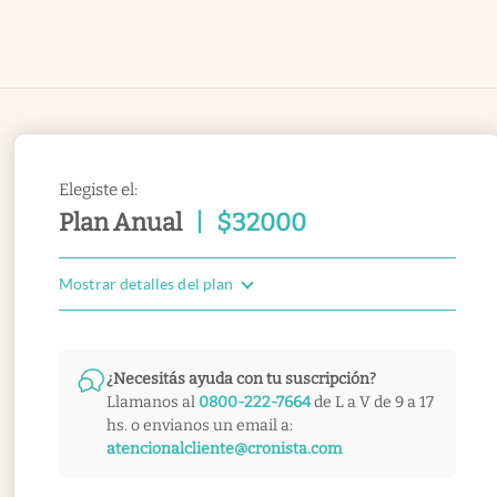
Elegiste el:
Plan Anual
|
$
32000
Mostrar detalles del plan
¿Necesitás ayuda con tu suscripción?
Llamanos al
0800-222-7664
de L a V de 9 a 17
hs. o envianos un email a:
atencionalcliente@cronista.com