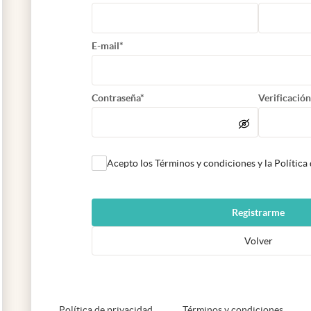
E-mail*
Contraseña*
Verificación
Acepto los Términos y condiciones y la Política
Registrarme
Volver
abre en nueva pestaña
abre e
Política de privacidad
Términos y condiciones