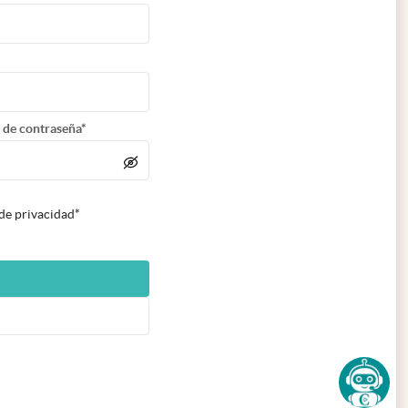
 de contraseña*
 de privacidad*
n nueva pestaña