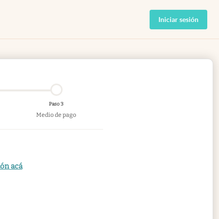
Iniciar sesión
Paso 3
Medio de pago
ión acá