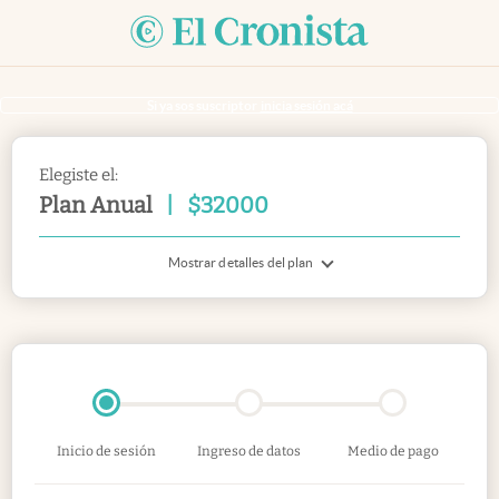
Si ya sos suscriptor
inicia sesión acá
Elegiste el:
Plan Anual
|
$
32000
Mostrar detalles del plan
Inicio de sesión
Ingreso de datos
Medio de pago