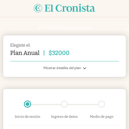
Si ya sos suscriptor
inicia sesión acá
Elegiste el:
Plan Anual
|
$
32000
Mostrar detalles del plan
Inicio de sesión
Ingreso de datos
Medio de pago