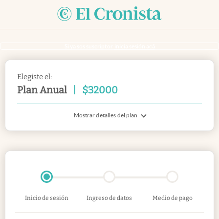
Si ya sos suscriptor
inicia sesión acá
Elegiste el:
Plan Anual
|
$
32000
Mostrar detalles del plan
Inicio de sesión
Ingreso de datos
Medio de pago