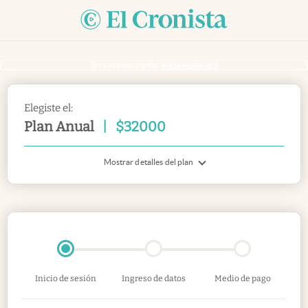
Si ya sos suscriptor
inicia sesión acá
Elegiste el:
Plan Anual
|
$
32000
Mostrar detalles del plan
Inicio de sesión
Ingreso de datos
Medio de pago