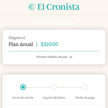
Si ya sos suscriptor
inicia sesión acá
Elegiste el:
Plan Anual
|
$
32000
Mostrar detalles del plan
Inicio de sesión
Ingreso de datos
Medio de pago