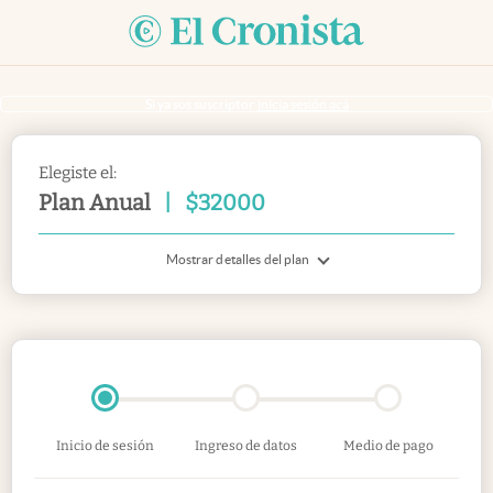
Si ya sos suscriptor
inicia sesión acá
Elegiste el:
Plan Anual
|
$
32000
Mostrar detalles del plan
Inicio de sesión
Ingreso de datos
Medio de pago