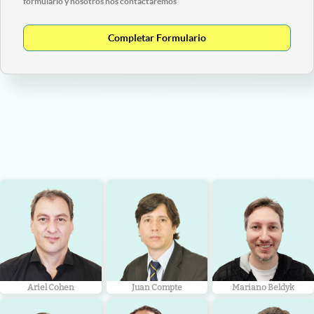
formulario y nosotros nos contactaremos
Completar Formulario
Ariel Cohen
Juan Compte
Mariano Beldyk