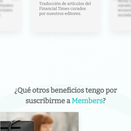
Te ayud
Notas y análisis con una
los del
laberin
mirada crítica sobre
ados
de anál
economía, política y
s.
capacit
sociedad.
¿Qué otros beneficios tengo por
suscribirme a
Members
?