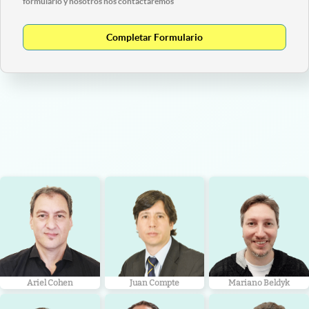
formulario y nosotros nos contactaremos
Completar Formulario
Ariel Cohen
Juan Compte
Mariano Beldyk