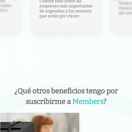
del
Conocé todo sobre las
Traducc
la mano
empresas más importantes
Financ
tos y
de Argentina y los sectores
por nue
que están por crecer.
¿Qué otros beneficios tengo por
suscribirme a
Members
?