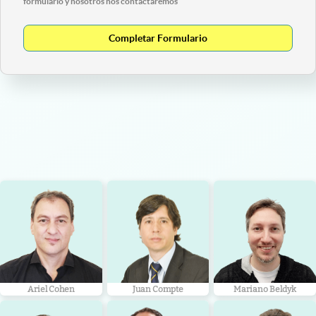
formulario y nosotros nos contactaremos
Completar Formulario
Ariel Cohen
Juan Compte
Mariano Beldyk