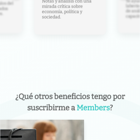
Te ayud
Notas y análisis con una
los del
laberin
mirada crítica sobre
ados
de anál
economía, política y
s.
capacit
sociedad.
¿Qué otros beneficios tengo por
suscribirme a
Members
?