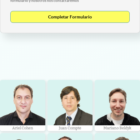
formulario y nosotros nos contactaremos
Completar Formulario
Ariel Cohen
Juan Compte
Mariano Beldyk