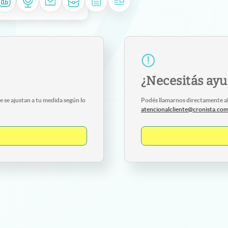
¿Necesitás ay
 se ajustan a tu medida según lo
Podés llamarnos directamente a
atencionalcliente@cronista.co