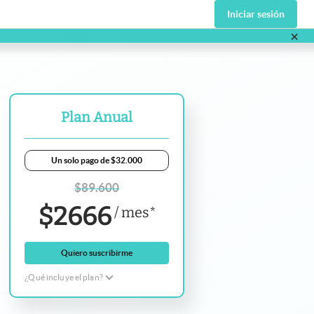
Iniciar sesión
×
va pestaña
Plan Anual
Un solo pago de $32.000
$
89.600
$
2666
/
mes
*
Quiero suscribirme
¿Qué incluye el plan?