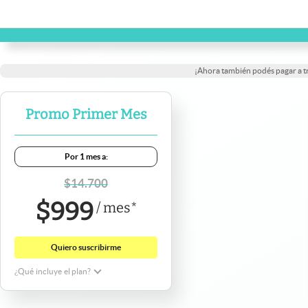
¡Ahora también podés pagar a 
Promo Primer Mes
Por 1 mes a:
$
14.700
$
999
/
mes
*
Quiero suscribirme
¿Qué incluye el plan?