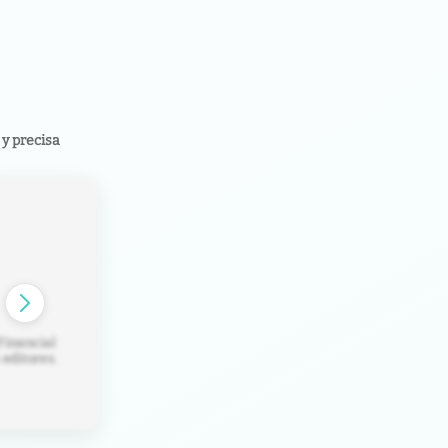
y precisa
Financial
editores.