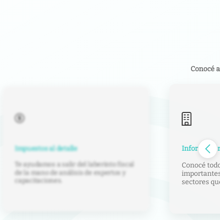
Conocé a
Información
Impuestos al detalle
Te ayudamos a salir del laberinto fiscal
Conocé tod
de la mano de análisis de expertos y
importantes
capacitaciones.
sectores qu