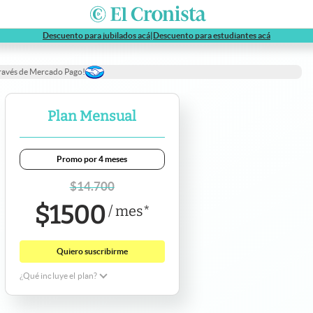
abre en nueva pestaña
abre en nue
Descuento para jubilados acá
|
Descuento para estudiantes acá
través de Mercado Pago!
Plan Mensual
Promo por 4 meses
$
14.700
$
1500
/
mes
*
Quiero suscribirme
¿Qué incluye el plan?