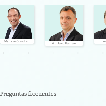
Mariano Gorodisch
Ar
Gustavo Bazzan
•
•
•
•
•
Preguntas frecuentes