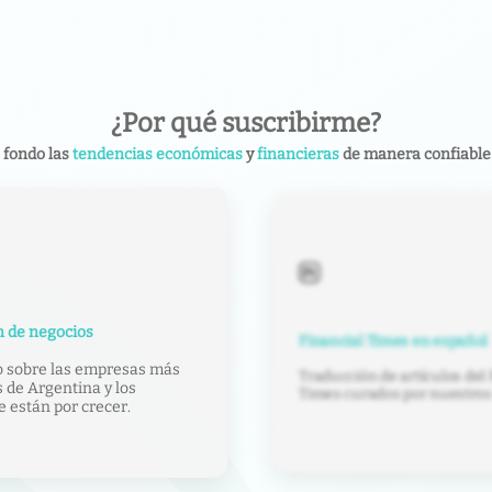
¿Por qué suscribirme?
 fondo las
tendencias económicas
y
financieras
de manera confiable 
 de negocios
Financial Times en español
o sobre las empresas más
Traducción de artículos del 
 de Argentina y los
Times curados por nuestros 
e están por crecer.