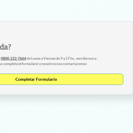
uda?
l
0800-222-7664
de Lunes a Viernes de 9 a 17 hs., escribirnos a:
m
o completá el formulario y nosotros nos contactaremos
Completar Formulario