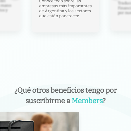
del
Conocé todo sobre las
Traducc
la mano
empresas más importantes
Financ
tos y
de Argentina y los sectores
por nue
que están por crecer.
¿Qué otros beneficios tengo por
suscribirme a
Members
?