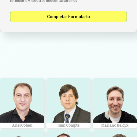
formulario y nosotros nos contactaremos
Completar Formulario
Ariel Cohen
Juan Compte
Mariano Beldyk