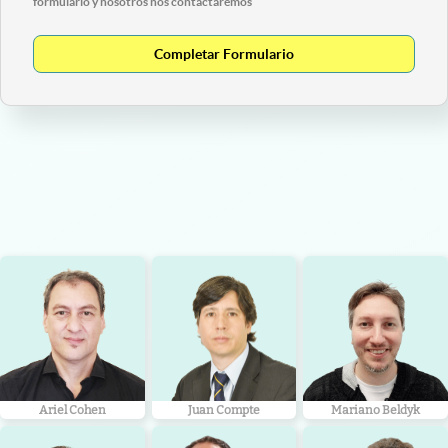
formulario y nosotros nos contactaremos
Completar Formulario
Ariel Cohen
Juan Compte
Mariano Beldyk