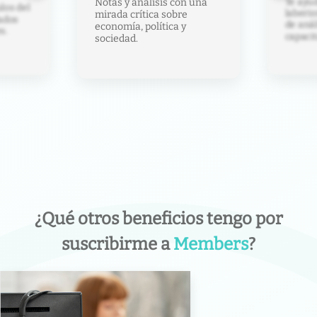
Te ayud
Notas y análisis con una
los del
laberin
mirada crítica sobre
ados
de anál
economía, política y
s.
capacit
sociedad.
¿Qué otros beneficios tengo por
suscribirme a
Members
?