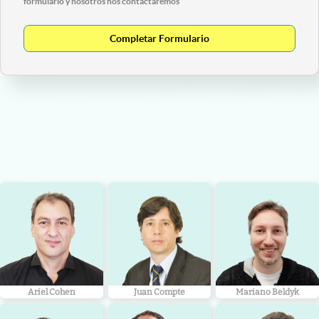
formulario y nosotros nos contactaremos
Completar Formulario
Ariel Cohen
Juan Compte
Mariano Beldyk