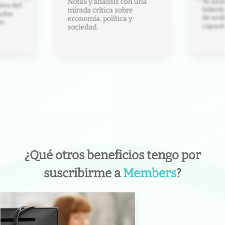
Te ayud
Notas y análisis con una
los del
laberin
mirada crítica sobre
ados
de anál
economía, política y
s.
capacit
sociedad.
¿Qué otros beneficios tengo por
suscribirme a
Members
?