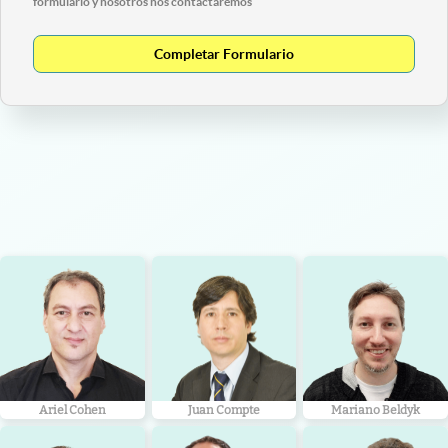
formulario y nosotros nos contactaremos
Completar Formulario
Ariel Cohen
Juan Compte
Mariano Beldyk