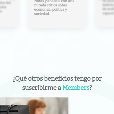
Te ayud
Notas y análisis con una
los del
laberin
mirada crítica sobre
ados
de anál
economía, política y
s.
capacit
sociedad.
¿Qué otros beneficios tengo por
suscribirme a
Members
?