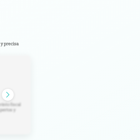
y precisa
rinto fiscal
pertos y