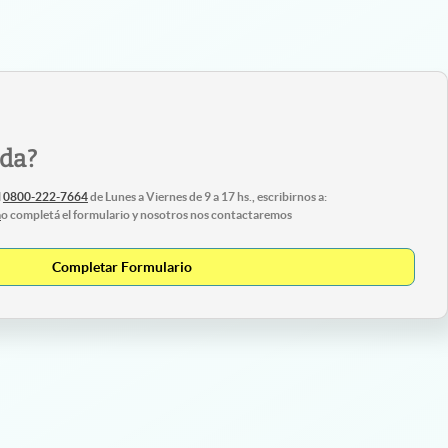
uda?
l
0800-222-7664
de Lunes a Viernes de 9 a 17 hs., escribirnos a:
m
o completá el formulario y nosotros nos contactaremos
Completar Formulario