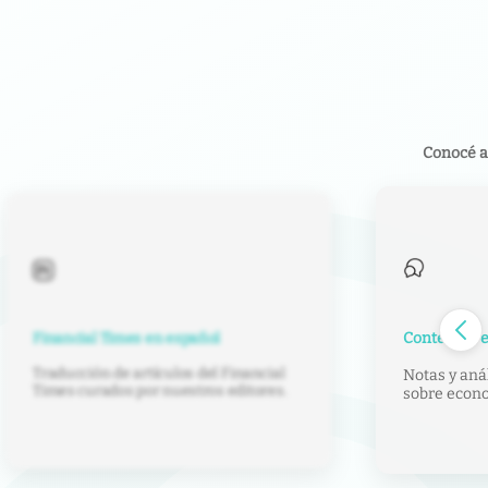
Conocé a
Contenido e
Financial Times en español
Traducción de artículos del Financial
Notas y anál
Times curados por nuestros editores.
sobre econom