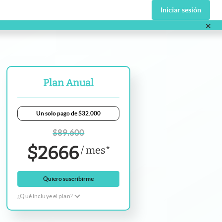
Iniciar sesión
×
va pestaña
Plan Anual
Un solo pago de $32.000
$
89.600
$
2666
/
mes
*
Quiero suscribirme
¿Qué incluye el plan?