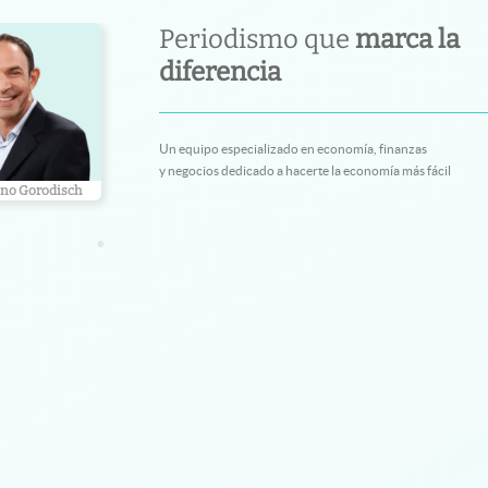
Periodismo que
marca la
diferencia
Un equipo especializado en economía, finanzas
y negocios dedicado a hacerte la economía más fácil
no Gorodisch
Gustavo Bazzan
Ariel Cohe
•