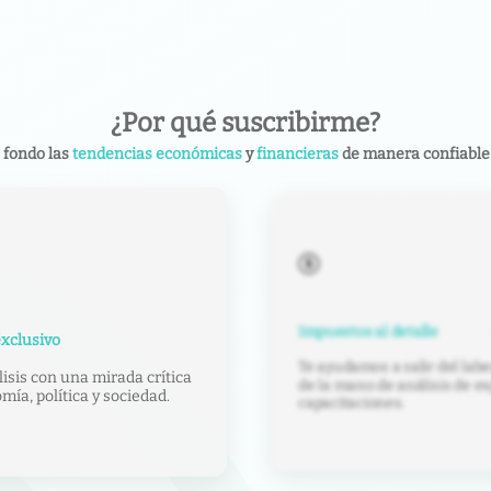
¿Por qué suscribirme?
 fondo las
tendencias económicas
y
financieras
de manera confiable 
Impuestos al detalle
xclusivo
Te ayudamos a salir del labe
isis con una mirada crítica
de la mano de análisis de ex
ía, política y sociedad.
capacitaciones.