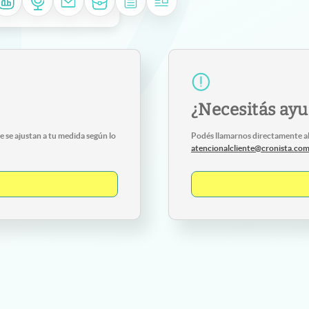
¿Necesitás ay
 se ajustan a tu medida según lo
Podés llamarnos directamente a
atencionalcliente@cronista.co