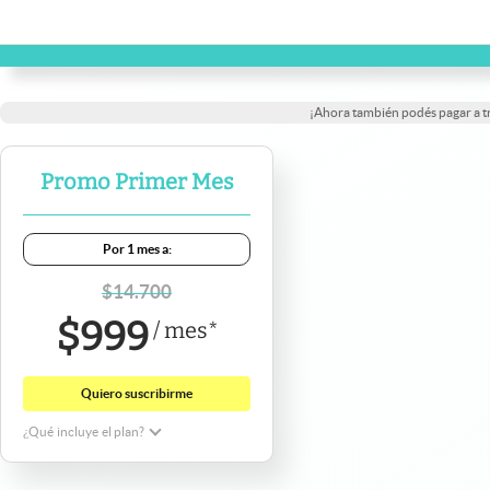
¡Ahora también podés pagar a 
Promo Primer Mes
Por 1 mes a:
$
14.700
$
999
/
mes
*
Quiero suscribirme
¿Qué incluye el plan?