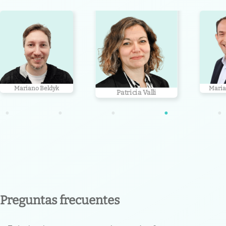
Mariano Beldyk
Maria
Patricia Valli
•
•
•
•
•
Preguntas frecuentes