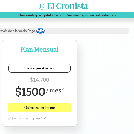
abre en nueva pestaña
abre en nue
Descuento para jubilados acá
|
Descuento para estudiantes acá
través de Mercado Pago!
Plan Mensual
Promo por 4 meses
$
14.700
$
1500
/
mes
*
Quiero suscribirme
¿Qué incluye el plan?