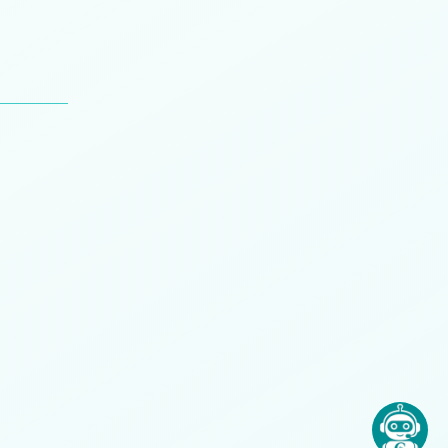
n
Juan Compte
Mariano Beldyk