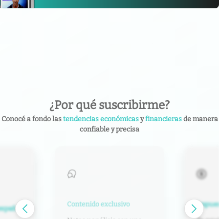
¿Por qué suscribirme?
Conocé a fondo las
tendencias económicas
y
financieras
de manera
confiable y precisa
Contenido exclusivo
Impuest
español