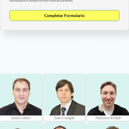
formulario y nosotros nos contactaremos
Completar Formulario
Ariel Cohen
Juan Compte
Mariano Beldyk