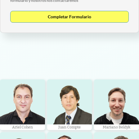
formulario y nosotros nos contactaremos
Completar Formulario
Ariel Cohen
Juan Compte
Mariano Beldyk