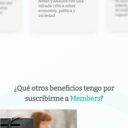
Te ayud
Notas y análisis con una
los del
laberin
mirada crítica sobre
ados
de anál
economía, política y
s.
capacit
sociedad.
¿Qué otros beneficios tengo por
suscribirme a
Members
?