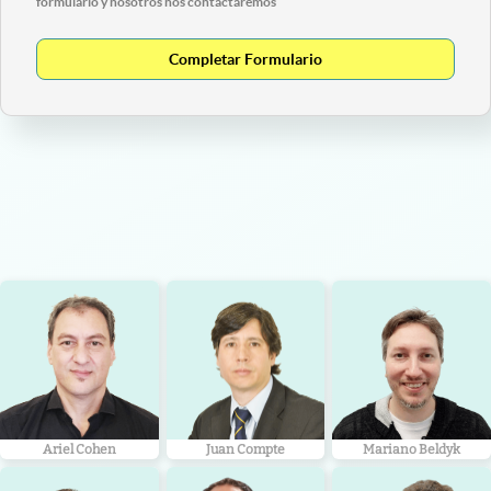
formulario y nosotros nos contactaremos
Completar Formulario
Ariel Cohen
Juan Compte
Mariano Beldyk