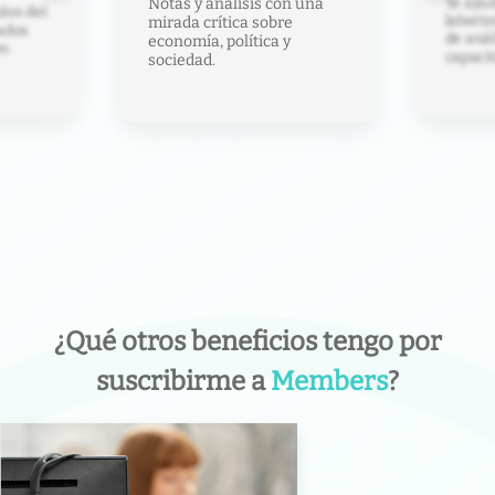
Te ayud
Notas y análisis con una
los del
laberin
mirada crítica sobre
ados
de anál
economía, política y
s.
capacit
sociedad.
¿Qué otros beneficios tengo por
suscribirme a
Members
?