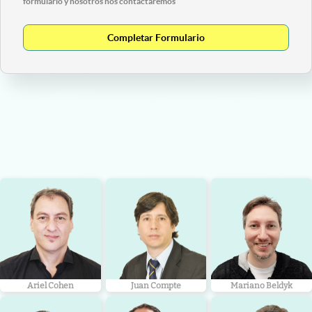
formulario y nosotros nos contactaremos
Completar Formulario
Ariel Cohen
Juan Compte
Mariano Beldyk