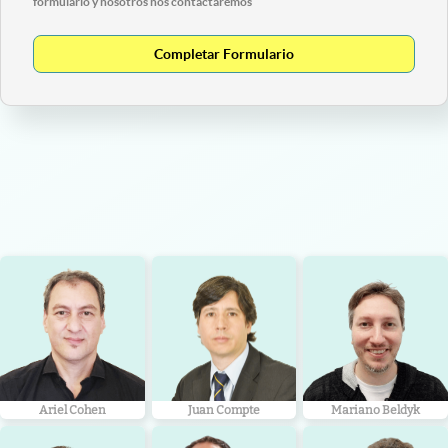
formulario y nosotros nos contactaremos
Completar Formulario
Ariel Cohen
Juan Compte
Mariano Beldyk