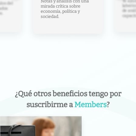
Te ayud
Notas y análisis con una
los del
laberin
mirada crítica sobre
ados
de anál
economía, política y
s.
capacit
sociedad.
¿Qué otros beneficios tengo por
suscribirme a
Members
?