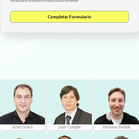
formulario y nosotros nos contactaremos
Completar Formulario
Ariel Cohen
Juan Compte
Mariano Beldyk