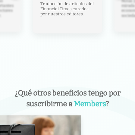
Te ayud
Notas y análisis con una
los del
laberin
mirada crítica sobre
ados
de anál
economía, política y
s.
capacit
sociedad.
¿Qué otros beneficios tengo por
suscribirme a
Members
?