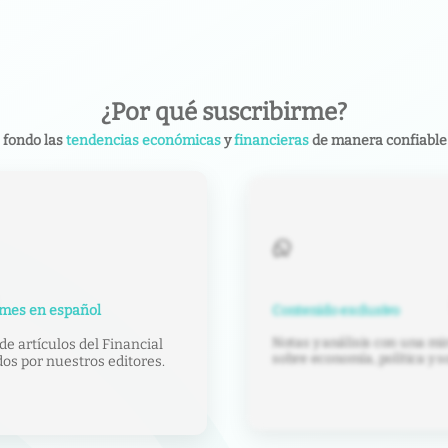
¿Por qué suscribirme?
 fondo las
tendencias económicas
y
financieras
de manera confiable 
Impuestos al detalle
xclusivo
Te ayudamos a salir del labe
isis con una mirada crítica
de la mano de análisis de ex
ía, política y sociedad.
capacitaciones.