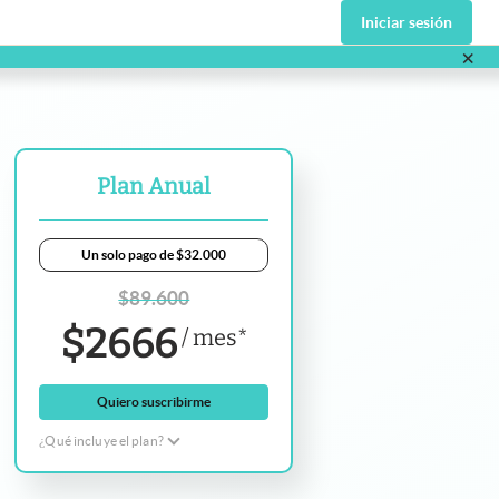
Iniciar sesión
×
va pestaña
Plan Anual
Un solo pago de $32.000
$
89.600
$
2666
/
mes
*
Quiero suscribirme
¿Qué incluye el plan?