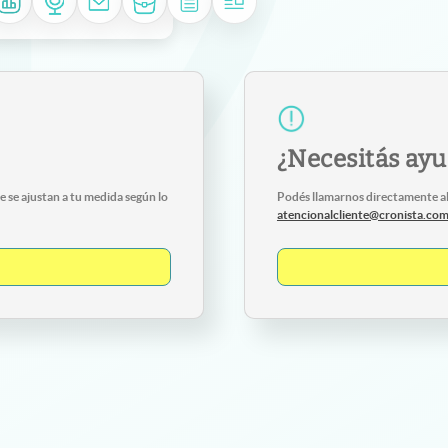
¿Necesitás ay
 se ajustan a tu medida según lo
Podés llamarnos directamente a
atencionalcliente@cronista.co