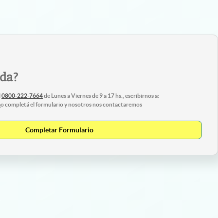
uda?
l
0800-222-7664
de Lunes a Viernes de 9 a 17 hs., escribirnos a:
m
o completá el formulario y nosotros nos contactaremos
Completar Formulario