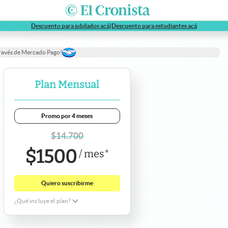
abre en nueva pestaña
abre en nue
Descuento para jubilados acá
|
Descuento para estudiantes acá
través de Mercado Pago!
Plan Mensual
Promo por 4 meses
$
14.700
$
1500
/
mes
*
Quiero suscribirme
¿Qué incluye el plan?