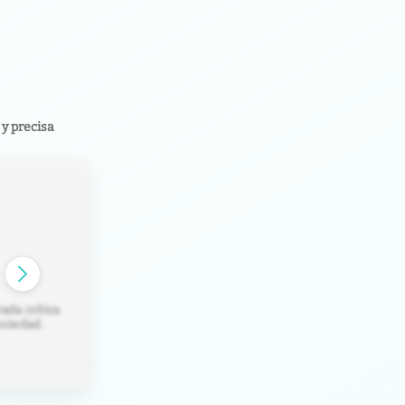
y precisa
rinto fiscal
pertos y