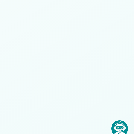
n
Juan Compte
Mariano Beldyk