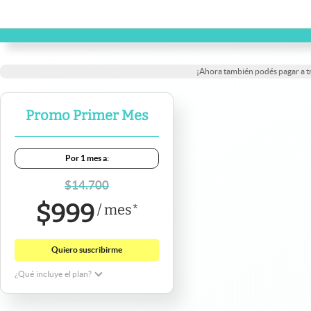
¡Ahora también podés pagar a 
Promo Primer Mes
Por 1 mes a:
$
14.700
$
999
/
mes
*
Quiero suscribirme
¿Qué incluye el plan?