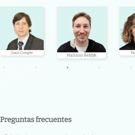
Mariano Beldyk
Maria
Patricia Valli
•
•
•
•
•
Preguntas frecuentes