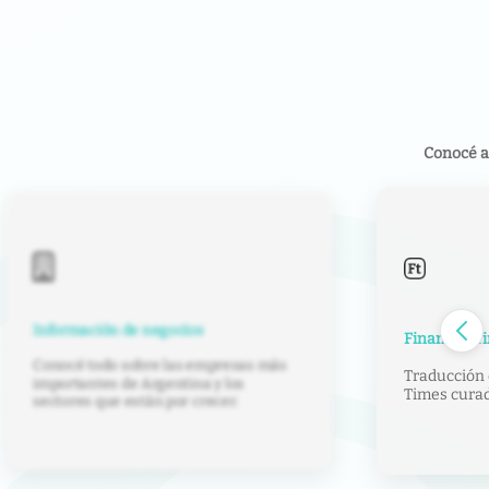
Conocé a
Contenido e
Financial Times en español
Traducción de artículos del Financial
Notas y anál
Times curados por nuestros editores.
sobre econom