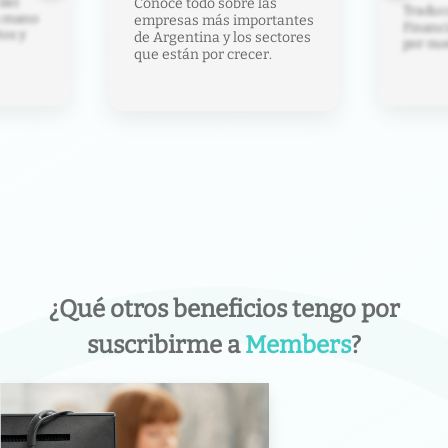
as
Notas y
Traducción de artículos del
rtantes
mirada 
Financial Times curados
ectores
economí
por nuestros editores.
.
socied
¿Qué otros beneficios tengo por
suscribirme a
Members
?