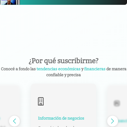
¿Por qué suscribirme?
Conocé a fondo las
tendencias económicas
y
financieras
de manera
confiable y precisa
ocios
Conten
Financial Times en español