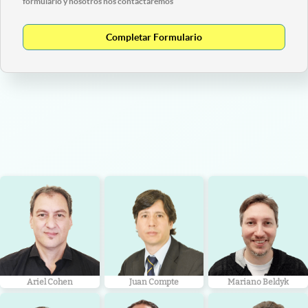
formulario y nosotros nos contactaremos
Completar Formulario
Ariel Cohen
Juan Compte
Mariano Beldyk