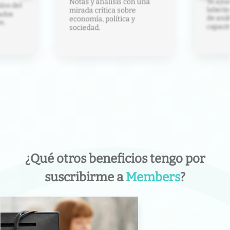
Te ayud
Notas y análisis con una
los del
laberin
mirada crítica sobre
ados
de anál
economía, política y
s.
capacit
sociedad.
¿Qué otros beneficios tengo por
suscribirme a
Members
?