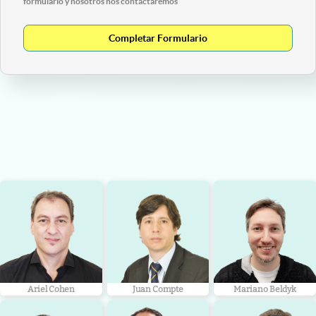
formulario y nosotros nos contactaremos
Completar Formulario
Ariel Cohen
Juan Compte
Mariano Beldyk