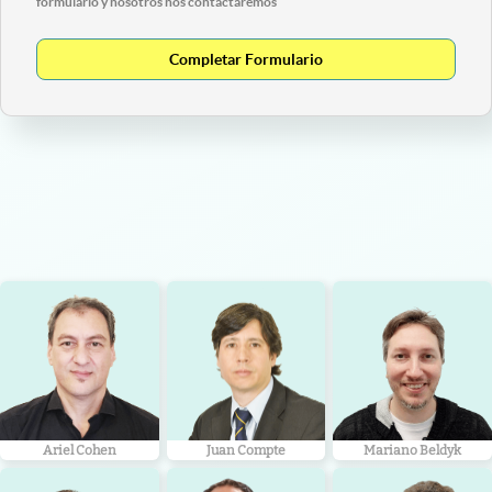
formulario y nosotros nos contactaremos
Completar Formulario
Ariel Cohen
Juan Compte
Mariano Beldyk