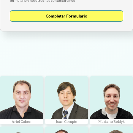
formulario y nosotros nos contactaremos
Completar Formulario
Ariel Cohen
Juan Compte
Mariano Beldyk