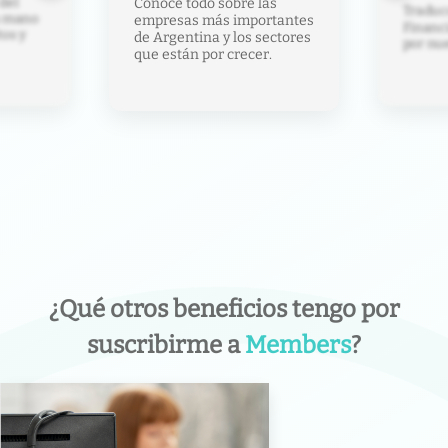
del
Conocé todo sobre las
Traducc
la mano
empresas más importantes
Financ
tos y
de Argentina y los sectores
por nue
que están por crecer.
¿Qué otros beneficios tengo por
suscribirme a
Members
?