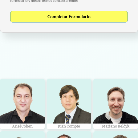
formulario y nosotros nos contactaremos
Completar Formulario
Ariel Cohen
Juan Compte
Mariano Beldyk