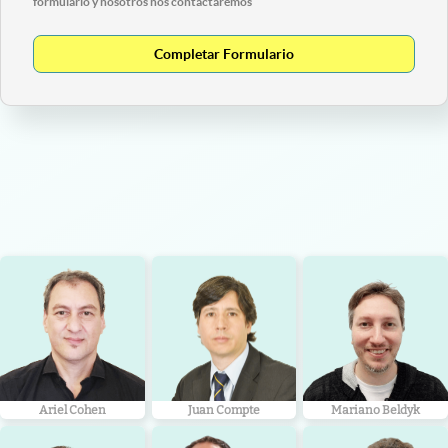
formulario y nosotros nos contactaremos
Completar Formulario
Ariel Cohen
Juan Compte
Mariano Beldyk