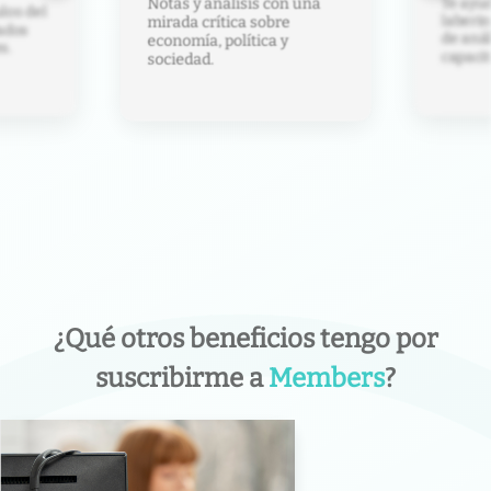
Te ayud
Notas y análisis con una
los del
laberin
mirada crítica sobre
ados
de anál
economía, política y
s.
capacit
sociedad.
¿Qué otros beneficios tengo por
suscribirme a
Members
?